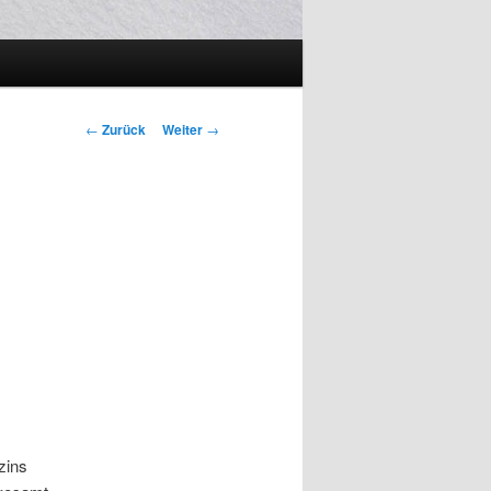
Beitrags-
←
Zurück
Weiter
→
Navigation
zins