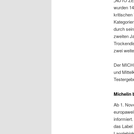
„AUTO ZEI
wurden 14
kritischen
Kategorie
durch sei
zweiten Ja
Trockendis
zwei weite
Der MICHEL
und Mittel
Testergeb
Michelin 
Ab 1. Nov
europawei
informiert
das Label 
Langlebigk