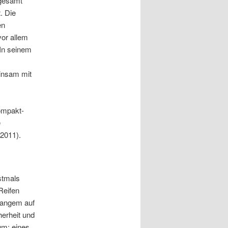
sgesamt
. Die
en
or allem
In seinem
einsam mit
ompakt-
e
2011).
stmals
Reifen
 Langem auf
herheit und
um: eines