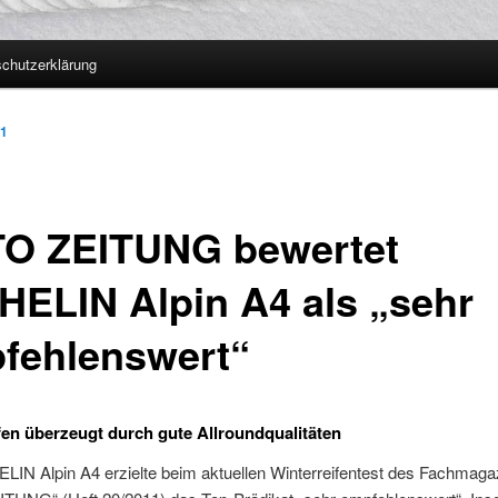
chutzerklärung
11
O ZEITUNG bewertet
HELIN Alpin A4 als „sehr
fehlenswert“
fen überzeugt durch gute Allroundqualitäten
LIN Alpin A4 erzielte beim aktuellen Winterreifentest des Fachmaga