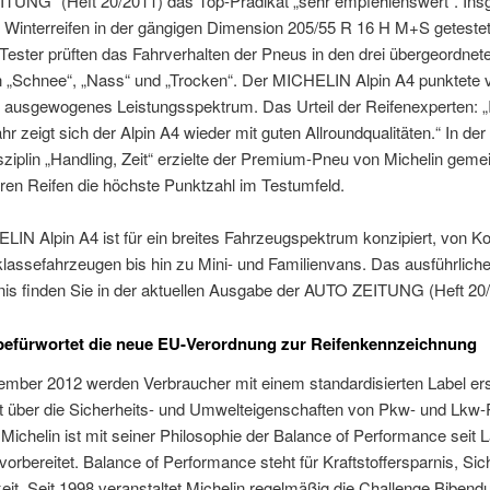
TUNG“ (Heft 20/2011) das Top-Prädikat „sehr empfehlenswert“. In
 Winterreifen in der gängigen Dimension 205/55 R 16 H M+S getestet
 Tester prüften das Fahrverhalten der Pneus in den drei übergeordnet
n „Schnee“, „Nass“ und „Trocken“. Der MICHELIN Alpin A4 punktete v
n ausgewogenes Leistungsspektrum. Das Urteil der Reifenexperten: „
hr zeigt sich der Alpin A4 wieder mit guten Allroundqualitäten.“ In der
ziplin „Handling, Zeit“ erzielte der Premium-Pneu von Michelin gem
ren Reifen die höchste Punktzahl im Testumfeld.
IN Alpin A4 ist für ein breites Fahrzeugspektrum konzipiert, von K
klassefahrzeugen bis hin zu Mini- und Familienvans. Das ausführlich
nis finden Sie in der aktuellen Ausgabe der AUTO ZEITUNG (Heft 20/
befürwortet die neue EU-Verordnung zur Reifenkennzeichnung
ember 2012 werden Verbraucher mit einem standardisierten Label er
t über die Sicherheits- und Umwelteigenschaften von Pkw- und Lkw-
. Michelin ist mit seiner Philosophie der Balance of Performance seit
vorbereitet. Balance of Performance steht für Kraftstoffersparnis, Sic
eit. Seit 1998 veranstaltet Michelin regelmäßig die Challenge Bibend