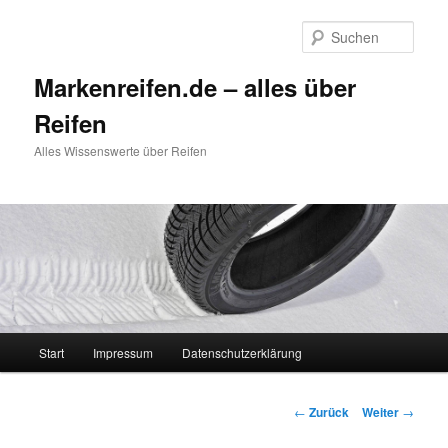
Zum
Inhalt
Such
wechseln
Markenreifen.de – alles über
Reifen
Alles Wissenswerte über Reifen
Hauptmenü
Start
Impressum
Datenschutzerklärung
Beitrags-
←
Zurück
Weiter
→
Navigation