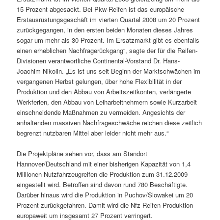
15 Prozent abgesackt. Bei Pkw-Reifen ist das europäische
Erstausrüstungsgeschäft im vierten Quartal 2008 um 20 Prozent
zurückgegangen, in den ersten beiden Monaten dieses Jahres
sogar um mehr als 30 Prozent. Im Ersatzmarkt gibt es ebenfalls
einen erheblichen Nachfragerückgang“, sagte der für die Reifen-
Divisionen verantwortliche Continental-Vorstand Dr. Hans-
Joachim Nikolin. „Es ist uns seit Beginn der Marktschwächen im
vergangenen Herbst gelungen, über hohe Flexibilität in der
Produktion und den Abbau von Arbeitszeitkonten, verlängerte
Werkferien, den Abbau von Leiharbeitnehmern sowie Kurzarbeit
einschneidende Maßnahmen zu vermeiden. Angesichts der
anhaltenden massiven Nachfrageschwäche reichen diese zeitlich
begrenzt nutzbaren Mittel aber leider nicht mehr aus.“
Die Projektpläne sehen vor, dass am Standort
Hannover/Deutschland mit einer bisherigen Kapazität von 1,4
Millionen Nutzfahrzeugreifen die Produktion zum 31.12.2009
eingestellt wird. Betroffen sind davon rund 780 Beschäftigte.
Darüber hinaus wird die Produktion in Puchov/Slowakei um 20
Prozent zurückgefahren. Damit wird die Nfz-Reifen-Produktion
europaweit um insgesamt 27 Prozent verringert.