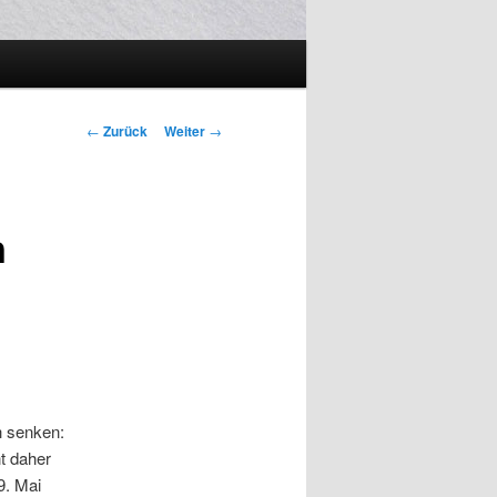
Beitrags-
←
Zurück
Weiter
→
Navigation
n
h senken:
t daher
9. Mai