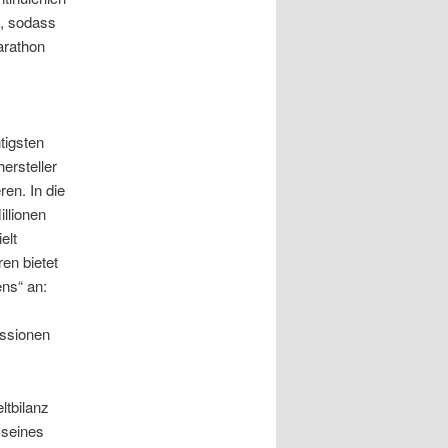
n, sodass
arathon
tigsten
hersteller
en. In die
illionen
elt
en bietet
ns“ an:
issionen
ltbilanz
 seines