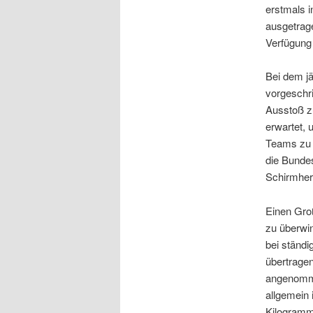
erstmals i
ausgetrage
Verfügung s
Bei dem jä
vorgeschr
Ausstoß z
erwartet, 
Teams zu 
die Bunde
Schirmherr
Einen Groß
zu überwin
bei ständi
übertrage
angenomme
allgemein 
Kilogramm 