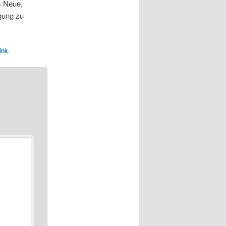
s Neue,
gung zu
ink
.