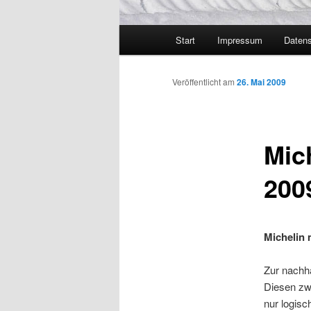
Hauptmenü
Start
Impressum
Datens
Veröffentlicht am
26. Mai 2009
Mic
200
Michelin 
Zur nachha
Diesen zwe
nur logisc