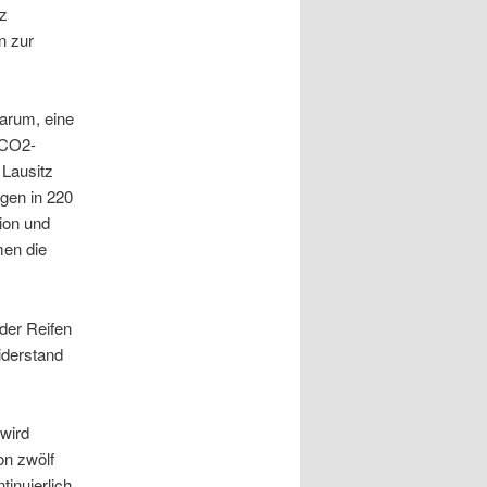
tz
n zur
darum, eine
 CO2-
 Lausitz
ugen in 220
ion und
men die
der Reifen
iderstand
wird
on zwölf
inuierlich