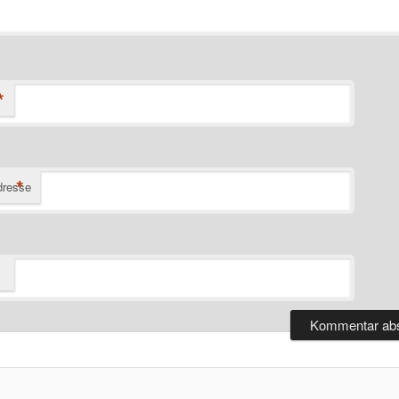
*
*
dresse