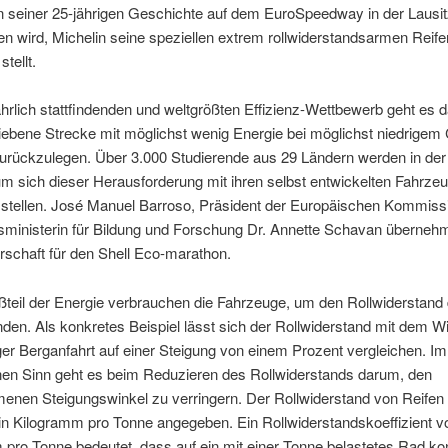
n seiner 25-jährigen Geschichte auf dem EuroSpeedway in der Lausi
n wird, Michelin seine speziellen extrem rollwiderstandsarmen Reife
tellt.
hrlich stattfindenden und weltgrößten Effizienz-Wettbewerb geht es 
iebene Strecke mit möglichst wenig Energie bei möglichst niedrigem
urückzulegen. Über 3.000 Studierende aus 29 Ländern werden in der
um sich dieser Herausforderung mit ihren selbst entwickelten Fahrze
stellen. José Manuel Barroso, Präsident der Europäischen Kommiss
sministerin für Bildung und Forschung Dr. Annette Schavan überneh
schaft für den Shell Eco-marathon.
teil der Energie verbrauchen die Fahrzeuge, um den Rollwiderstand 
den. Als konkretes Beispiel lässt sich der Rollwiderstand mit dem W
ger Berganfahrt auf einer Steigung von einem Prozent vergleichen. Im
nen Sinn geht es beim Reduzieren des Rollwiderstands darum, den
nen Steigungswinkel zu verringern. Der Rollwiderstand von Reifen 
in Kilogramm pro Tonne angegeben. Ein Rollwiderstandskoeffizient v
pro Tonne bedeutet, dass auf ein mit einer Tonne belastetes Rad kont