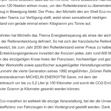
t von 120 Newton wirken muss, um den Rollwiderstand zu überwinde
eug in Bewegung bleibt. Der Pneu, den Michelin den am Shell Eco-m
den Teams zur Verfügung stellt, weist einen sensationell niedrigen
stand von gerade einmal einem Kilogramm pro Tonne auf.
ehnten hat Michelin das Thema Energieeinsparung als eines der wich
in der Reifenentwicklung definiert. So hat sich der französische Reifen
esetzt, bis zum Jahr 2030 den Rollwiderstand seiner Pneus zu halbier
 Entwicklungsingenieure investiert der Konzern jedes Jahr rund 600 M
k des einzigartigen Know-hows der Franzosen, hochwertiger und gezi
er Werkstoffe sowie spezifischer ausgeklügelter Herstellungsverfahr
unmehr die vierte Generation seines 1992 eingeführten „Grünen Reife
iderstandsarmen MICHELIN ENERGYTM Saver, mit dem der
verbrauch um bis zu 0,2 Liter je 100 Kilometer und somit die CO2-Em
 vier Gramm je Kilometer gesenkt werden können.
Eco-marathon ist weltweit die einzige Veranstaltung, bei der die Umwe
eeffizienz von Fahrzeugen in den Vordergrund gestellt werden. Dank