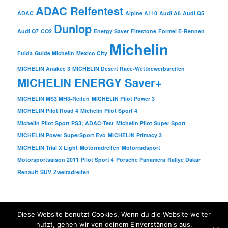
ADAC Reifentest
ADAC
Alpine A110
Audi A6
Audi Q5
Dunlop
Audi Q7
CO2
Energy Saver
Firestone
Formel E-Rennen
Michelin
Fulda
Guide Michelin
Mexico City
MICHELIN Anakee 3
MICHELIN Desert Race-Wettbewerbsreifen
MICHELIN ENERGY Saver+
MICHELIN MS3 MH3-Reifen
MICHELIN Pilot Power 3
MICHELIN Pilot Road 4
Michelin Pilot Sport 4
Michelin Pilot Sport PS3; ADAC-Test
Michelin Pilot Super Sport
MICHELIN Power SuperSport Evo
MICHELIN Primacy 3
MICHELIN Trial X Light
Motorradreifen
Motorradsport
Motorsportsaison 2011
Pilot Sport 4
Porsche Panamera
Rallye Dakar
Renault
SUV
Zweiradreifen
Diese Website benutzt Cookies. Wenn du die Website weiter
Stolz präsentiert von WordPress
nutzt, gehen wir von deinem Einverständnis aus.