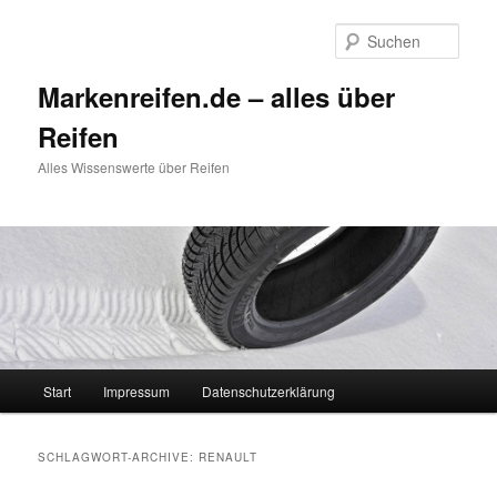
Zum
Zum
Inhalt
sekundären
Such
wechseln
Inhalt
wechseln
Markenreifen.de – alles über
Reifen
Alles Wissenswerte über Reifen
Hauptmenü
Start
Impressum
Datenschutzerklärung
SCHLAGWORT-ARCHIVE:
RENAULT