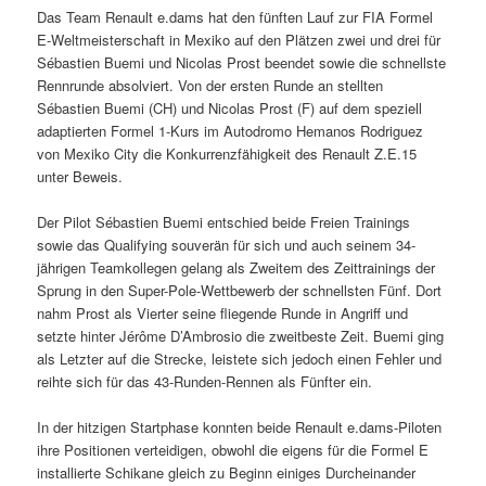
Das Team Renault e.dams hat den fünften Lauf zur FIA Formel
E-Weltmeisterschaft in Mexiko auf den Plätzen zwei und drei für
Sébastien Buemi und Nicolas Prost beendet sowie die schnellste
Rennrunde absolviert. Von der ersten Runde an stellten
Sébastien Buemi (CH) und Nicolas Prost (F) auf dem speziell
adaptierten Formel 1-Kurs im Autodromo Hemanos Rodriguez
von Mexiko City die Konkurrenzfähigkeit des Renault Z.E.15
unter Beweis.
Der Pilot Sébastien Buemi entschied beide Freien Trainings
sowie das Qualifying souverän für sich und auch seinem 34-
jährigen Teamkollegen gelang als Zweitem des Zeittrainings der
Sprung in den Super-Pole-Wettbewerb der schnellsten Fünf. Dort
nahm Prost als Vierter seine fliegende Runde in Angriff und
setzte hinter Jérôme D’Ambrosio die zweitbeste Zeit. Buemi ging
als Letzter auf die Strecke, leistete sich jedoch einen Fehler und
reihte sich für das 43-Runden-Rennen als Fünfter ein.
In der hitzigen Startphase konnten beide Renault e.dams-Piloten
ihre Positionen verteidigen, obwohl die eigens für die Formel E
installierte Schikane gleich zu Beginn einiges Durcheinander